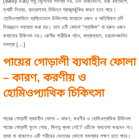
(Belly Fat) শুধু সৌন্দর্যের সমস্যা নয়, এটি ডায়াবেটিস, উচ্চ রক্তচাপ,
ফ্যাটি লিভার, হৃদরোগসহ বিভিন্ন স্বাস্থ্যঝুঁকির কারণ হতে পারে।
হোমিওপ্যাথিতে ব্যক্তিভেদে চিকিৎসার মাধ্যমে ওজন ও অতিরিক্ত চর্বি
নিয়ন্ত্রণে সহায়তা করা হয়। তবে এটি কোনো “ম্যাজিক” বা দ্রুত ওজন
কমানোর চিকিৎসা নয়। রোগীর শারীরিক গঠন, খাদ্যাভ্যাস, হরমোনজনিত
সমস্যা […]
পায়ের গোড়ালী ব্যথাহীন ফোলা
– কারণ, করণীয় ও
হোমিওপ্যাথিক চিকিৎসা
পায়ের গোড়ালী ব্যথাহীন ফোলা – কারণ, করণীয় ও হোমিওপ্যাথিক চিকিৎসা
পায়ের গোড়ালী ফুলে গেছে, কিন্তু ব্যথা নেই? এটিকে অবহেলা করবেন না।
ব্যথা না থাকলেও এটি শরীরের ভেতরের কোনো সমস্যার লক্ষণ হতে পারে।