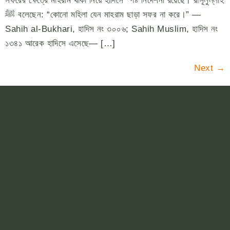
সফরের ক্ষেত্রে মাহরাম থাকা নিয়ে হাদিসে স্পষ্ট নির্দেশনা রয়েছে। রাসূলুল্লাহ
ﷺ বলেছেন: “কোনো মহিলা যেন মাহরাম ছাড়া সফর না করে।” —
Sahih al-Bukhari, হাদিস নং ৩০০৬; Sahih Muslim, হাদিস নং
১৩৪১ আরেক হাদিসে এসেছে— […]
Next
→