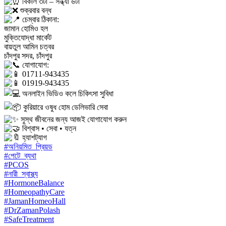
বিকাল ৩টা – সন্ধ্যা ৬টা
শুক্রবার বন্ধ
চেম্বার ঠিকানা:
জামান হোমিও হল
মুক্তিযোদ্ধা মার্কেট
বায়তুল আমিন চত্বর
চাঁদপুর সদর, চাঁদপুর
যোগাযোগ:
01711-943435
01919-943435
অনলাইন ভিডিও কলে চিকিৎসা সুবিধা
কুরিয়ারে ওষুধ হোম ডেলিভারি সেবা
সুস্থ জীবনের জন্য আজই যোগাযোগ করুন
বিশ্বাস • সেবা • যত্ন
হ্যাশট্যাগ
#অনিয়মিত_প্রিয়ড
#পেটে_ব্যথা
#PCOS
#নারী_স্বাস্থ্য
#HormoneBalance
#HomeopathyCare
#JamanHomeoHall
#DrZamanPolash
#SafeTreatment