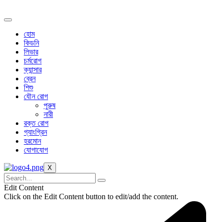
Skip
to
content
হোম
কিডনি
লিভার
চর্মরোগ
ক্যান্সার
ব্রেন
শিশু
যৌন রোগ
পুরুষ
নারী
রক্ত রোগ
গ্যাংগ্রিন
হরমোন
যোগাযোগ
X
Edit Content
Click on the Edit Content button to edit/add the content.