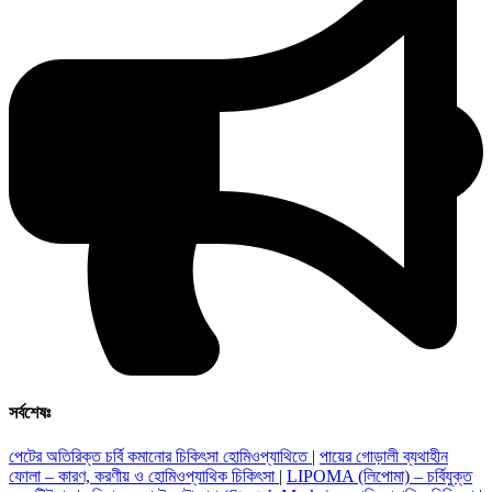
সর্বশেষঃ
পেটের অতিরিক্ত চর্বি কমানোর চিকিৎসা হোমিওপ্যাথিতে
|
পায়ের গোড়ালী ব্যথাহীন
ফোলা – কারণ, করণীয় ও হোমিওপ্যাথিক চিকিৎসা
|
LIPOMA (লিপোমা) – চর্বিযুক্ত