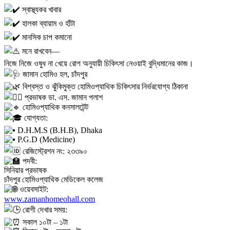
স্বাস্থ্যকর খাবার
হালকা ব্যায়াম ও হাঁটা
মানসিক চাপ কমানো
মনে রাখবেন—
নিজে নিজে ওষুধ না খেয়ে রোগ অনুযায়ী চিকিৎসা নেওয়াই বুদ্ধিমানের কাজ।
জামান হোমিও হল, চাঁদপুর
বিশ্বস্ত ও ঝুঁকিমুক্ত হোমিওপ্যাথিক চিকিৎসার নির্ভরযোগ্য ঠিকানা
প্রভাষক ডা. এস. জামান পলাশ
হোমিওপ্যাথিক কনসালটেন্ট
যোগ্যতা:
D.H.M.S (B.H.B), Dhaka
P.G.D (Medicine)
রেজিস্ট্রেশন নং: ২৩৩৯০
পদবী:
সিনিয়ার প্রভাষক
চাঁদপুর হোমিওপ্যাথিক মেডিকেল কলেজ
ওয়েবসাইট:
www.zamanhomeohall.com
রোগী দেখার সময়:
সকাল ১০টা – ১টা