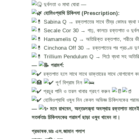
দুর্বলতা ও মাথা ঘোরা —
হোমিওপ্যাথি চিকিৎসা (Prescription):
Sabina Q → রক্তপাতের সাথে তীব্র কোমর ব্যথা
Secale Cor 30 → গাঢ়, কালচে রক্তপাত ও দুর্ব
Hamamelis Q → অতিরিক্ত রক্তপাত, শরীরে ভীষণ
Cinchona Off 30 → রক্তপাতের পর প্রচণ্ড দুর্ব
Trillium Pendulum Q → পিঠে ব্যথা সহ অতিরিক্ত
—
পরামর্শ:
রক্তপাত হলে সাথে সাথে ডাক্তারের সাথে যোগাযোগ ক
পূর্ণ বিশ্রাম নিন
প্রচুর পানি ও তরল খাবার গ্রহণ করুন
হোমিওপ্যাথি ওষুধ নিন কেবল অভিজ্ঞ চিকিৎসকের পরামর
—
মনে রাখবেন, অন্তঃসত্ত্বা অবস্থায় রক্তপাত 
সতর্কতাঃ চিকিৎসকের পরামর্শ ছাড়া ওষুধ খাবেন না।
প্রভাষক
.
ডাঃ
এস
.
জামান
পলাশ