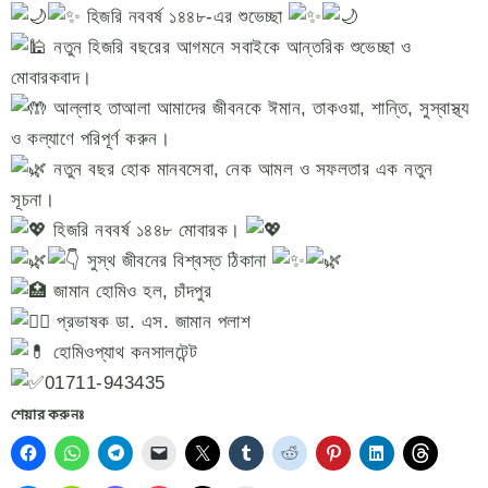
হিজরি নববর্ষ ১৪৪৮-এর শুভেচ্ছা
নতুন হিজরি বছরের আগমনে সবাইকে আন্তরিক শুভেচ্ছা ও
মোবারকবাদ।
আল্লাহ তাআলা আমাদের জীবনকে ঈমান, তাকওয়া, শান্তি, সুস্বাস্থ্য
ও কল্যাণে পরিপূর্ণ করুন।
নতুন বছর হোক মানবসেবা, নেক আমল ও সফলতার এক নতুন
সূচনা।
হিজরি নববর্ষ ১৪৪৮ মোবারক।
সুস্থ জীবনের বিশ্বস্ত ঠিকানা
জামান হোমিও হল, চাঁদপুর
প্রভাষক ডা. এস. জামান পলাশ
হোমিওপ্যাথ কনসালটেন্ট
01711-943435
শেয়ার করুনঃ