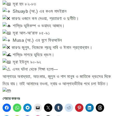
সূরা হুদ ৮২-৮৩
Shuayb (আ.) এর কওম মাদইয়ান
কারণঃ ওজনে কম দেওয়া, প্রতারণা ও দুর্নীতি।
শাস্তিঃ ভূমিকম্প ও ভয়াবহ আজাব।
সূরা আল-আ‘রাফ ৮৫-৯১
Musa (আ.) এর যুগে ফিরআউন
কারণঃ জুলুম, নিজেকে প্রভু দাবি ও ঈমান প্রত্যাখ্যান।
শাস্তিঃ সাগরে ডুবিয়ে ধ্বংস।
সূরা ইউনুস ৯০-৯২
এসব ঘটনা থেকে শিক্ষা হলো—
আল্লাহর অবাধ্যতা, অহংকার, জুলুম ও পাপ মানুষ ও জাতিকে ধ্বংসের দিকে
নিয়ে যায়। তাই আমাদের তওবা, ন্যায় ও আল্লাহভীতির পথে চলা উচিত।
শেয়ার করুনঃ