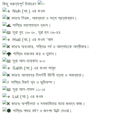
কিছু গুরুত্বপূর্ণ উদাহরণ
Nuh (আ.) এর কওম
কারণঃ শিরক, অবাধ্যতা ও সত্য প্রত্যাখ্যান।
শাস্তিঃ মহাপ্লাবনে ধ্বংস।
সূরা নূহ ২৬-২৮, সূরা হুদ ৩৬-৪৪
Hud (আ.) এর কওম ‘আদ
কারণঃ অহংকার, শক্তির গর্ব ও আল্লাহকে অস্বীকার।
শাস্তিঃ ভয়ংকর ঝড় ও তুফান।
সূরা আল-হাক্কাহ ৬-৮
Salih (আ.) এর কওম সামূদ
কারণঃ আল্লাহর নিদর্শনী উটনী হত্যা ও অবাধ্যতা।
শাস্তিঃ বিকট শব্দ ও ভূমিকম্প।
সূরা আশ-শামস ১১-১৫
Lut (আ.) এর কওম
কারণঃ অশ্লীলতা ও সমকামিতার মতো জঘন্য কাজ।
শাস্তিঃ পাথর বর্ষণ ও জনপদ উল্টে দেওয়া।