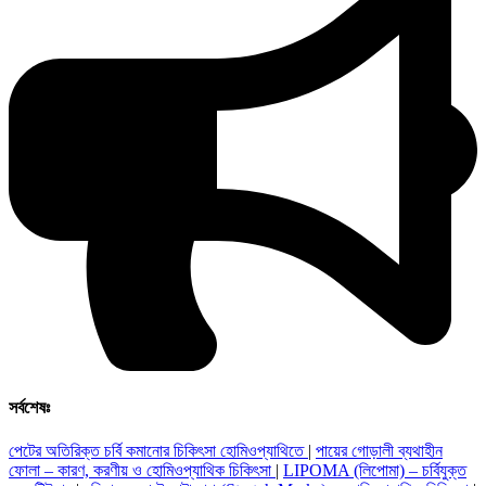
সর্বশেষঃ
পেটের অতিরিক্ত চর্বি কমানোর চিকিৎসা হোমিওপ্যাথিতে
|
পায়ের গোড়ালী ব্যথাহীন
ফোলা – কারণ, করণীয় ও হোমিওপ্যাথিক চিকিৎসা
|
LIPOMA (লিপোমা) – চর্বিযুক্ত