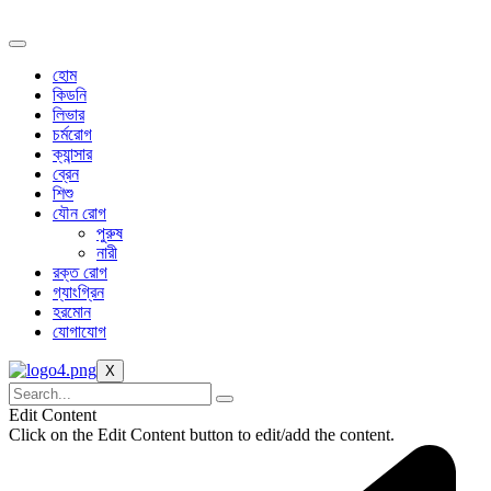
Skip
to
content
হোম
কিডনি
লিভার
চর্মরোগ
ক্যান্সার
ব্রেন
শিশু
যৌন রোগ
পুরুষ
নারী
রক্ত রোগ
গ্যাংগ্রিন
হরমোন
যোগাযোগ
X
Edit Content
Click on the Edit Content button to edit/add the content.