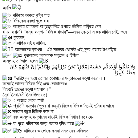
অর্থাৎ
পরিবারে বরকত বৃদ্ধি পায়
রিজিকের দরজা খুলে যায়
আল্লাহ তা‘আলা অপ্রত্যাশিত উপায়ে জীবিকা বাড়িয়ে দেন
যদিও সরাসরি “কন্যা সন্তান রিজিক বাড়ায়”—এমন কোনো একক হাদিস নেই, তবে
কুরআন,
একাধিক সহীহ হাদিস,
আলেমদের ব্যাখ্যা—এই সমন্বয় থেকেই এই সুন্দর ধারণার উৎপত্তি।
কুরআনের আলোকে সন্তান ও রিজিক
আল্লাহ তা‘আলা বলেন
وَلَا تَقْتُلُوا أَوْلَادَكُمْ خَشْيَةَ إِمْلَاقٍ ۖ نَحْنُ نَرْزُقُهُمْ وَإِيَّاكُمْ ۚ إِنَّ قَتْلَهُمْ كَانَ
خِطْئًا كَبِيرًا
“দারিদ্র্যের ভয়ে তোমরা তোমাদের সন্তানদের হত্যা করো না।
আমরাই তাদের রিজিক দিই এবং তোমাদেরও।
নিশ্চয়ই তাদের হত্যা মহাপাপ।”
(সূরা ইসরা/বনী ইসরাঈল: ৩১)
এ আয়াত থেকে স্পষ্ট—
প্রতিটি সন্তান (পুত্র বা কন্যা) নিজের রিজিক নিয়েই দুনিয়ায় আসে
সন্তান জন্মে রিজিক কমে না
বরং আল্লাহ সন্তানের সাথেই রিজিক নির্ধারণ করে দেন
যা পুরো পরিবারের জন্য বরকত বৃদ্ধি করে
হাদিসের আলোকে কন্যা সন্তানের ফজিলত