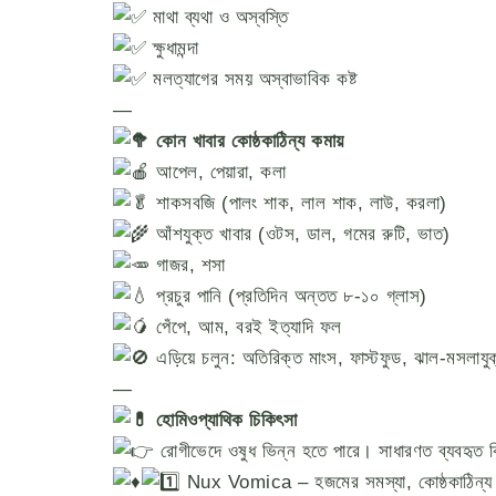
মাথা ব্যথা ও অস্বস্তি
ক্ষুধামন্দা
মলত্যাগের সময় অস্বাভাবিক কষ্ট
—
কোন খাবার কোষ্ঠকাঠিন্য কমায়
আপেল, পেয়ারা, কলা
শাকসবজি (পালং শাক, লাল শাক, লাউ, করলা)
আঁশযুক্ত খাবার (ওটস, ডাল, গমের রুটি, ভাত)
গাজর, শসা
প্রচুর পানি (প্রতিদিন অন্তত ৮-১০ গ্লাস)
পেঁপে, আম, বরই ইত্যাদি ফল
এড়িয়ে চলুন: অতিরিক্ত মাংস, ফাস্টফুড, ঝাল-মসলাযুক্
—
হোমিওপ্যাথিক চিকিৎসা
রোগীভেদে ওষুধ ভিন্ন হতে পারে। সাধারণত ব্যবহৃত 
Nux Vomica – হজমের সমস্যা, কোষ্ঠকাঠিন্য 