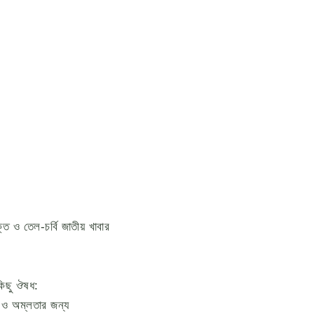
ত ও তেল-চর্বি জাতীয় খাবার
কিছু ঔষধ:
ও অম্লতার জন্য