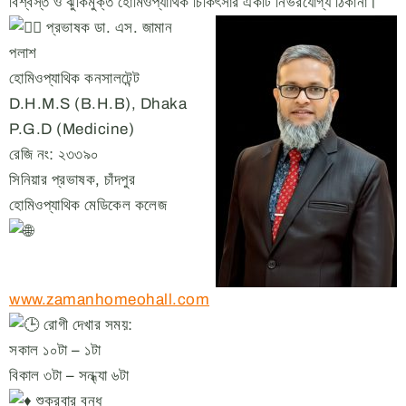
বিশ্বস্ত ও ঝুঁকিমুক্ত হোমিওপ্যাথিক চিকিৎসার একটি নির্ভরযোগ্য ঠিকানা।
প্রভাষক ডা. এস. জামান
পলাশ
হোমিওপ্যাথিক কনসালটেন্ট
D.H.M.S (B.H.B), Dhaka
P.G.D (Medicine)
রেজি নং: ২৩৩৯০
সিনিয়ার প্রভাষক, চাঁদপুর
হোমিওপ্যাথিক মেডিকেল কলেজ
www.zamanhomeohall.com
রোগী দেখার সময়:
সকাল ১০টা – ১টা
বিকাল ৩টা – সন্ধ্যা ৬টা
শুক্রবার বন্ধ