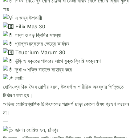
শিশুরা খেতে খুব বেশি ঠাণ্ডা বা ভেজা খাবার খেলে পেটের ক্রিমি বৃদ্ধি
পায়
এ জন্য উপকারী
Filix Mas 30
লম্বা ও বড় ক্রিমির সমস্যা
প্রাপ্তবয়স্কদের ক্ষেত্রে কার্যকর
Teucrium Marum 30
ভুঁড়ি ও যকৃতের পাথরের সাথে যুক্ত ক্রিমি সংক্রমণ
ক্ষুধা ও শক্তি বাড়াতে সাহায্য করে
নোট:
হোমিওপ্যাথিক ঔষধ রোগীর বয়স, উপসর্গ ও শারীরিক অবস্থার ভিত্তিতে
নির্ধারণ করা হয়।
অভিজ্ঞ হোমিওপ্যাথিক চিকিৎসকের পরামর্শ ছাড়া কোনো ঔষধ গ্রহণ করবেন
না।
—
জামান হোমিও হল, চাঁদপুর