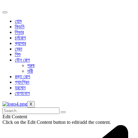
Skip
to
content
হোম
কিডনি
লিভার
চর্মরোগ
ক্যান্সার
ব্রেন
শিশু
যৌন রোগ
পুরুষ
নারী
রক্ত রোগ
গ্যাংগ্রিন
হরমোন
যোগাযোগ
X
Edit Content
Click on the Edit Content button to edit/add the content.