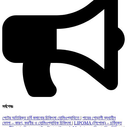
সর্বশেষঃ
পেটের অতিরিক্ত চর্বি কমানোর চিকিৎসা হোমিওপ্যাথিতে
|
পায়ের গোড়ালী ব্যথাহীন
ফোলা – কারণ, করণীয় ও হোমিওপ্যাথিক চিকিৎসা
|
LIPOMA (লিপোমা) – চর্বিযুক্ত