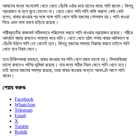
আমাদের মধ্যে অনেকেই খেতে খেতে হেঁচকি ওঠার ভয়ে হাতের কাছে পানি রাখেন। কিন্তু
প্রয়োজন না হলে মুখে তোলেন না। খেতে খেতে পানি পানি নাকি খারাপ! কেউ কেউ
বলেন, খাবার খাওয়ার পর সঙ্গে সঙ্গে পানি খেলে নাকি হজমের গোলমাল হয়। পানি খাওয়া
নিয়ে এমন নানা ধারণা ছড়িয়ে রয়েছে।
শারীরবৃত্তীয় কাজকর্ম সঠিকভাবে পরিচালনা করতে পানি খাওয়ার প্রয়োজন রয়েছে। শরীরে
আর্দ্রতা বজায় রাখতেও সাহায্য করে পানি। খেতে খেতে হঠাৎ গলায় খাবার আটকালে বা
হেঁচকি উঠলে পানি তো খেতেই হবে। কিন্তু হজমের সমস্যা নিরাময় করতে চাইলে পানি
খেতে হবে নিয়ম মেনে।
তবে চিকিৎসকরা বলছেন, খাবার খাওয়ার পর পানি খেলে হজম ভালো হয়। বিপাকক্রিয়া
ভালো রাখতেও পানির ভূমিকা রয়েছে। তার জন্য সঠিক নিয়ম জেনে পানি খেতে হবে।
তাই যাদের হজমের সমস্যা রয়েছে, তারা খাবার খাওয়ার অন্তত আধঘণ্টা আগে পানি
খাবেন।
শেয়ার করুনঃ
Facebook
WhatsApp
Telegram
Email
X
Tumblr
Reddit