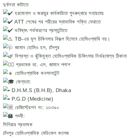
দুর্বলতা কাটাতে
হরমোনাল ও জরায়ুর কার্যকারিতা পুনরুদ্ধারে সহায়তায়
ATT শেষের পর শরীরের স্বাভাবিক শক্তি ফেরাতে
ভবিষ্যৎ গর্ভধারণের প্রস্তুতিতে
TB-এর মূল চিকিৎসার বিকল্প হিসেবে হোমিওপ্যাথি নয়।
জামান হোমিও হল, চাঁদপুর
বিশ্বস্ত ও ঝুঁকিমুক্ত হোমিওপ্যাথিক চিকিৎসার নির্ভরযোগ্য ঠিকানা
প্রভাষক ডা. এস. জামান পলাশ
হোমিওপ্যাথিক কনসালটেন্ট
যোগ্যতা:
D.H.M.S (B.H.B), Dhaka
P.G.D (Medicine)
রেজিস্ট্রেশন নং: ২৩৩৯০
পদবী:
সিনিয়ার প্রভাষক
চাঁদপুর হোমিওপ্যাথিক মেডিকেল কলেজ