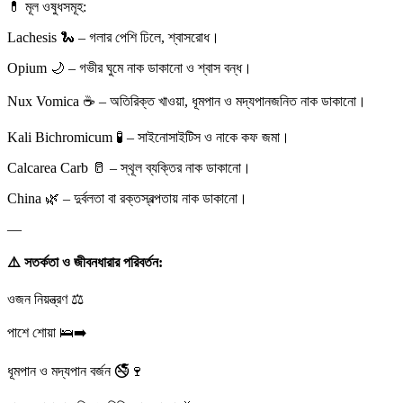
💊
মূল ওষুধসমূহ:
Lachesis
🐍
– গলার পেশি ঢিলে, শ্বাসরোধ।
Opium
🌙
– গভীর ঘুমে নাক ডাকানো ও শ্বাস বন্ধ।
Nux Vomica
☕
– অতিরিক্ত খাওয়া, ধূমপান ও মদ্যপানজনিত নাক ডাকানো।
Kali Bichromicum
🧪
– সাইনোসাইটিস ও নাকে কফ জমা।
Calcarea Carb
🥛
– স্থূল ব্যক্তির নাক ডাকানো।
China
🌿
– দুর্বলতা বা রক্তস্বল্পতায় নাক ডাকানো।
—
⚠️
সতর্কতা ও জীবনধারার পরিবর্তন:
ওজন নিয়ন্ত্রণ
⚖️
পাশে শোয়া
🛌
➡️
ধূমপান ও মদ্যপান বর্জন
🚭
🍷