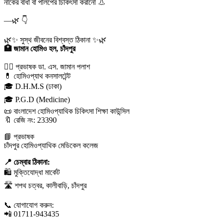
নাকের বাধা বা পলিপের চিকিৎসা করানো
👃
—
🌿
👇
🌿
✨
সুস্থ জীবনের বিশ্বস্ত ঠিকানা
✨
🌿
🏥
জামান হোমিও হল, চাঁদপুর
👨‍⚕️
প্রভাষক ডা. এস. জামান পলাশ
💊
হোমিওপ্যাথ কনসালটেন্ট
🎓
D.H.M.S (ঢাকা)
🎓
P.G.D (Medicine)
📜
বাংলাদেশ হোমিওপ্যাথিক চিকিৎসা শিক্ষা কাউন্সিল
🔖
রেজি নং: 23390
📘
প্রভাষক
চাঁদপুর হোমিওপ্যাথিক মেডিকেল কলেজ
📍
চেম্বার ঠিকানা:
🛍️
মুক্তিযোদ্ধা মার্কেট
🛣️
শপথ চত্বর, কালীবাড়ি, চাঁদপুর
📞
যোগাযোগ করুন:
📲
01711-943435