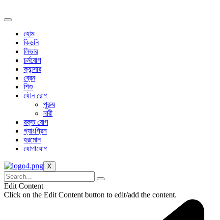
Skip
to
content
হোম
কিডনি
লিভার
চর্মরোগ
ক্যান্সার
ব্রেন
শিশু
যৌন রোগ
পুরুষ
নারী
রক্ত রোগ
গ্যাংগ্রিন
হরমোন
যোগাযোগ
X
Edit Content
Click on the Edit Content button to edit/add the content.