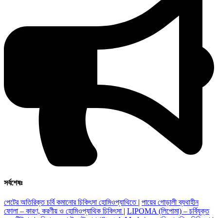
সর্বশেষঃ
পেটের অতিরিক্ত চর্বি কমানোর চিকিৎসা হোমিওপ্যাথিতে
|
পায়ের গোড়ালী ব্যথাহীন
ফোলা – কারণ, করণীয় ও হোমিওপ্যাথিক চিকিৎসা
|
LIPOMA (লিপোমা) – চর্বিযুক্ত