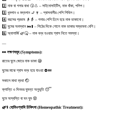
2️⃣
নাক বা গলার বাধা
🤧
👃
– সাইনোসাইটিস, নাক বাঁকা, পলিপ।
3️⃣
ধূমপান ও মদ্যপান
🚬
🍷
– শ্বাসনালীর পেশি শিথিল।
4️⃣
বয়সের প্রভাব
👴
👵
– গলার পেশি ঢিলে হয়ে নাক ডাকানো।
5️⃣
ঘুমের অবস্থান
🛌
⬆️
– পিঠের দিকে শোলে নাক ডাকার সম্ভাবনা বেশি।
6️⃣
অ্যালার্জি
🌿
🤒
– নাক বন্ধ হওয়ায় শ্বাস নিতে সমস্যা।
—
👀
লক্ষণসমূহ (Symptoms):
রাতের ঘুমে জোরে নাক ডাকা
😪
ঘুমের মাঝে শ্বাস বন্ধ হয়ে যাওয়া
⛔
💤
সকালে মাথা ব্যথা
🤕
ক্লান্তি ও দিনভর ঘুমন্ত অনুভূতি
😴
ঘুমে অস্বস্তি বা ঘন ঘুম
😵
🌿
⚕️
হোমিওপ্যাথি চিকিৎসা (Homeopathic Treatment):