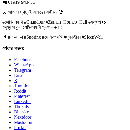
📲
01919-943435
🌸
আপনার স্বাস্থ্যই আমাদের অঙ্গীকার
🌸
#হোমিওপ্যাথি #Chandpur #Zaman_Homeo_Hall #সুস্থতা
🌿
“সুস্থ থাকুন, হোমিওপ্যাথি গ্রহণ করুন”)
📌
#নাকডাকা
#Snoring
#হোমিওপ্যাথি
#সুস্থজীবন
#SleepWell
শেয়ার করুনঃ
Facebook
WhatsApp
Telegram
Email
X
Tumblr
Reddit
Pinterest
LinkedIn
Threads
Bluesky
Nextdoor
Mastodon
Pocket