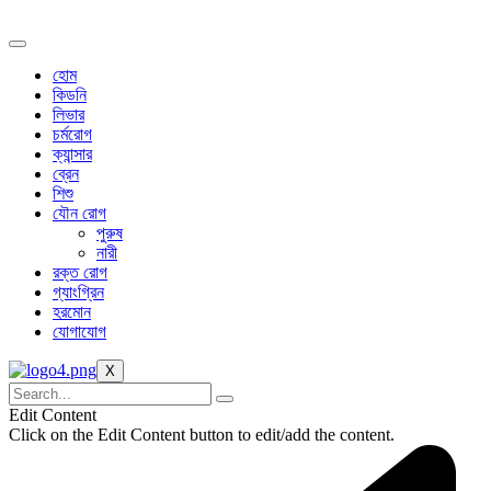
Skip
to
content
হোম
কিডনি
লিভার
চর্মরোগ
ক্যান্সার
ব্রেন
শিশু
যৌন রোগ
পুরুষ
নারী
রক্ত রোগ
গ্যাংগ্রিন
হরমোন
যোগাযোগ
X
Edit Content
Click on the Edit Content button to edit/add the content.