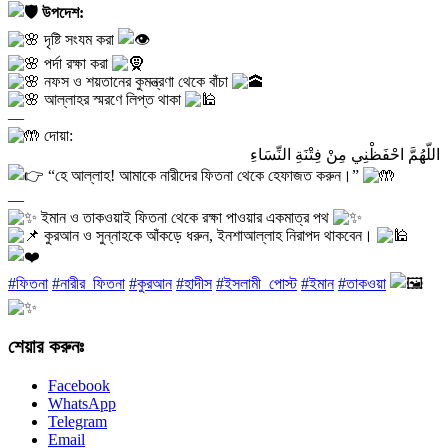
উপদেশ:
দৃষ্টি সংযম করা
পর্দা রক্ষা করা
নফস ও শয়তানের কুমন্ত্রণা থেকে বাঁচা
আল্লাহর স্মরণে লিপ্ত থাকা
—
দোয়া:
اللّهُمَّ احْفَظْنِي مِنْ فِتْنَةِ النِّسَاءِ
“হে আল্লাহ! আমাকে নারীদের ফিতনা থেকে হেফাজত করুন।”
—
ইমান ও তাকওয়াই ফিতনা থেকে রক্ষা পাওয়ার একমাত্র পথ
কুরআন ও সুন্নাহকে আঁকড়ে ধরুন, ইনশাআল্লাহ নিরাপদ থাকবেন।
#ফিতনা
#নারীর_ফিতনা
#কুরআন
#হাদীস
#ইসলামী_পোস্ট
#ইমান
#তাকওয়া
শেয়ার করুনঃ
Facebook
WhatsApp
Telegram
Email