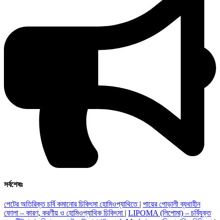
সর্বশেষঃ
পেটের অতিরিক্ত চর্বি কমানোর চিকিৎসা হোমিওপ্যাথিতে
|
পায়ের গোড়ালী ব্যথাহীন
ফোলা – কারণ, করণীয় ও হোমিওপ্যাথিক চিকিৎসা
|
LIPOMA (লিপোমা) – চর্বিযুক্ত