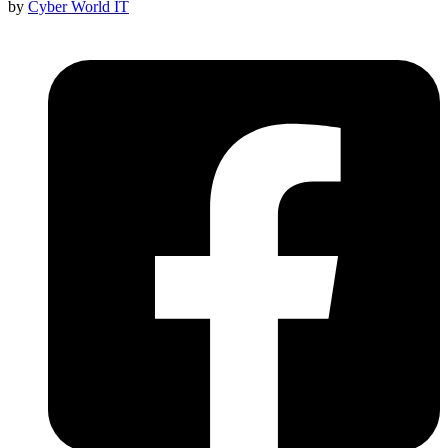
by
Cyber World IT