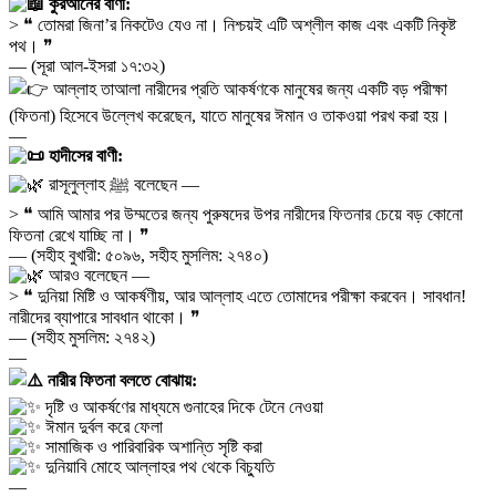
কুরআনের বাণী:
> ❝ তোমরা জিনা’র নিকটেও যেও না। নিশ্চয়ই এটি অশ্লীল কাজ এবং একটি নিকৃষ্ট
পথ। ❞
— (সূরা আল-ইসরা ১৭:৩২)
আল্লাহ তাআলা নারীদের প্রতি আকর্ষণকে মানুষের জন্য একটি বড় পরীক্ষা
(ফিতনা) হিসেবে উল্লেখ করেছেন, যাতে মানুষের ঈমান ও তাকওয়া পরখ করা হয়।
—
হাদীসের বাণী:
রাসূলুল্লাহ ﷺ বলেছেন —
> ❝ আমি আমার পর উম্মতের জন্য পুরুষদের উপর নারীদের ফিতনার চেয়ে বড় কোনো
ফিতনা রেখে যাচ্ছি না। ❞
— (সহীহ বুখারী: ৫০৯৬, সহীহ মুসলিম: ২৭৪০)
আরও বলেছেন —
> ❝ দুনিয়া মিষ্টি ও আকর্ষণীয়, আর আল্লাহ এতে তোমাদের পরীক্ষা করবেন। সাবধান!
নারীদের ব্যাপারে সাবধান থাকো। ❞
— (সহীহ মুসলিম: ২৭৪২)
—
নারীর ফিতনা বলতে বোঝায়:
দৃষ্টি ও আকর্ষণের মাধ্যমে গুনাহের দিকে টেনে নেওয়া
ঈমান দুর্বল করে ফেলা
সামাজিক ও পারিবারিক অশান্তি সৃষ্টি করা
দুনিয়াবি মোহে আল্লাহর পথ থেকে বিচ্যুতি
—