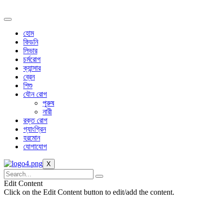
Skip
to
content
হোম
কিডনি
লিভার
চর্মরোগ
ক্যান্সার
ব্রেন
শিশু
যৌন রোগ
পুরুষ
নারী
রক্ত রোগ
গ্যাংগ্রিন
হরমোন
যোগাযোগ
X
Edit Content
Click on the Edit Content button to edit/add the content.