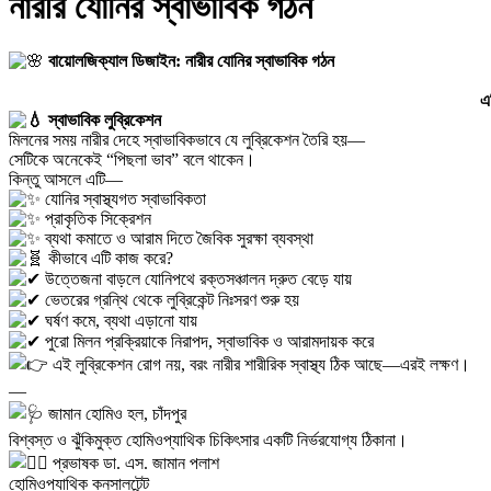
নারীর যোনির স্বাভাবিক গঠন
বায়োলজিক্যাল ডিজাইন: নারীর যোনির স্বাভাবিক গঠন
এ
স্বাভাবিক লুব্রিকেশন
মিলনের সময় নারীর দেহে স্বাভাবিকভাবে যে লুব্রিকেশন তৈরি হয়—
সেটিকে অনেকেই “পিছলা ভাব” বলে থাকেন।
কিন্তু আসলে এটি—
যোনির স্বাস্থ্যগত স্বাভাবিকতা
প্রাকৃতিক সিক্রেশন
ব্যথা কমাতে ও আরাম দিতে জৈবিক সুরক্ষা ব্যবস্থা
কীভাবে এটি কাজ করে?
উত্তেজনা বাড়লে যোনিপথে রক্তসঞ্চালন দ্রুত বেড়ে যায়
ভেতরের গ্রন্থি থেকে লুব্রিকেন্ট নিঃসরণ শুরু হয়
ঘর্ষণ কমে, ব্যথা এড়ানো যায়
পুরো মিলন প্রক্রিয়াকে নিরাপদ, স্বাভাবিক ও আরামদায়ক করে
এই লুব্রিকেশন রোগ নয়, বরং নারীর শারীরিক স্বাস্থ্য ঠিক আছে—এরই লক্ষণ।
—
জামান হোমিও হল, চাঁদপুর
বিশ্বস্ত ও ঝুঁকিমুক্ত হোমিওপ্যাথিক চিকিৎসার একটি নির্ভরযোগ্য ঠিকানা।
প্রভাষক ডা. এস. জামান পলাশ
হোমিওপ্যাথিক কনসালটেন্ট