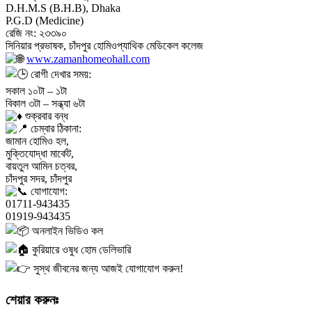
D.H.M.S (B.H.B), Dhaka
P.G.D (Medicine)
রেজি নং: ২৩৩৯০
সিনিয়ার প্রভাষক, চাঁদপুর হোমিওপ্যাথিক মেডিকেল কলেজ
www.zamanhomeohall.com
রোগী দেখার সময়:
সকাল ১০টা – ১টা
বিকাল ৩টা – সন্ধ্যা ৬টা
শুক্রবার বন্ধ
চেম্বার ঠিকানা:
জামান হোমিও হল,
মুক্তিযোদ্ধা মার্কেট,
বায়তুল আমিন চত্বর,
চাঁদপুর সদর, চাঁদপুর
যোগাযোগ:
01711-943435
01919-943435
অনলাইন ভিডিও কল
কুরিয়ারে ওষুধ হোম ডেলিভারি
সুস্থ জীবনের জন্য আজই যোগাযোগ করুন!
শেয়ার করুনঃ