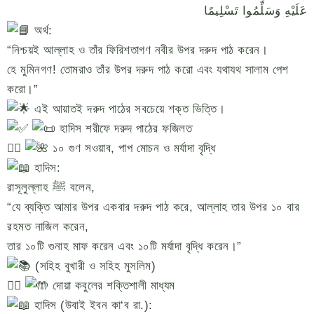
عَلَيْهِ وَسَلِّمُوا تَسْلِيمًا
অর্থ:
“নিশ্চয়ই আল্লাহ ও তাঁর ফিরিশতাগণ নবীর উপর দরুদ পাঠ করেন।
হে মুমিনগণ! তোমরাও তাঁর উপর দরুদ পাঠ করো এবং যথাযথ সালাম পেশ
করো।”
এই আয়াতই দরুদ পাঠের সবচেয়ে শক্ত ভিত্তি।
হাদিস শরীফে দরুদ পাঠের ফজিলত
১️⃣
১০ গুণ সওয়াব, পাপ মোচন ও মর্যাদা বৃদ্ধি
হাদিস:
রাসূলুল্লাহ ﷺ বলেন,
“যে ব্যক্তি আমার উপর একবার দরুদ পাঠ করে, আল্লাহ তার উপর ১০ বার
রহমত নাজিল করেন,
তার ১০টি গুনাহ মাফ করেন এবং ১০টি মর্যাদা বৃদ্ধি করেন।”
(সহিহ বুখারী ও সহিহ মুসলিম)
২️⃣
দোয়া কবুলের শক্তিশালী মাধ্যম
হাদিস (উবাই ইবন কা‘ব রা.):