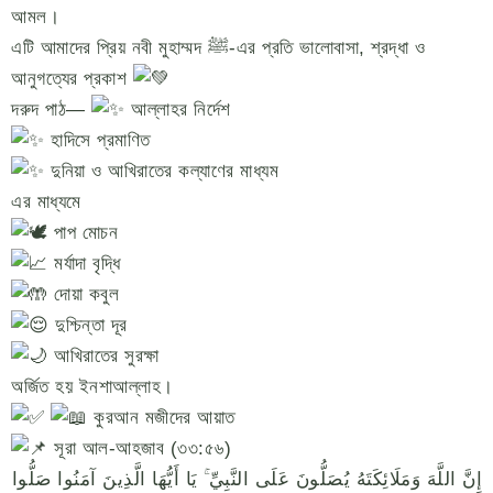
আমল।
এটি আমাদের প্রিয় নবী মুহাম্মদ ﷺ-এর প্রতি ভালোবাসা, শ্রদ্ধা ও
আনুগত্যের প্রকাশ
দরুদ পাঠ—
আল্লাহর নির্দেশ
হাদিসে প্রমাণিত
দুনিয়া ও আখিরাতের কল্যাণের মাধ্যম
এর মাধ্যমে
পাপ মোচন
মর্যাদা বৃদ্ধি
দোয়া কবুল
দুশ্চিন্তা দূর
আখিরাতের সুরক্ষা
অর্জিত হয় ইনশাআল্লাহ।
কুরআন মজীদের আয়াত
সূরা আল-আহজাব (৩৩:৫৬)
إِنَّ اللَّهَ وَمَلَائِكَتَهُ يُصَلُّونَ عَلَى النَّبِيِّ ۚ يَا أَيُّهَا الَّذِينَ آمَنُوا صَلُّوا