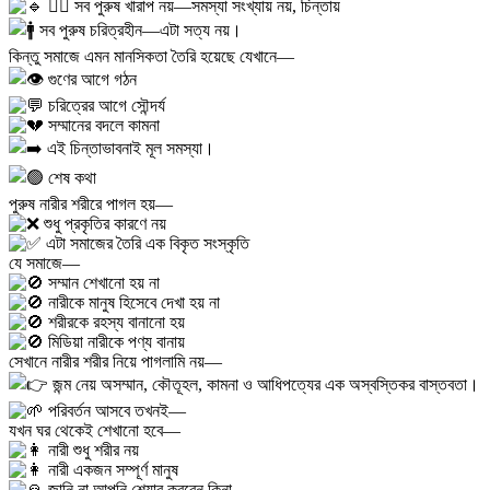
৫️⃣ সব পুরুষ খারাপ নয়—সমস্যা সংখ্যায় নয়, চিন্তায়
সব পুরুষ চরিত্রহীন—এটা সত্য নয়।
কিন্তু সমাজে এমন মানসিকতা তৈরি হয়েছে যেখানে—
গুণের আগে গঠন
চরিত্রের আগে সৌন্দর্য
সম্মানের বদলে কামনা
এই চিন্তাভাবনাই মূল সমস্যা।
শেষ কথা
পুরুষ নারীর শরীরে পাগল হয়—
শুধু প্রকৃতির কারণে নয়
এটা সমাজের তৈরি এক বিকৃত সংস্কৃতি
যে সমাজে—
সম্মান শেখানো হয় না
নারীকে মানুষ হিসেবে দেখা হয় না
শরীরকে রহস্য বানানো হয়
মিডিয়া নারীকে পণ্য বানায়
সেখানে নারীর শরীর নিয়ে পাগলামি নয়—
জন্ম নেয় অসম্মান, কৌতূহল, কামনা ও আধিপত্যের এক অস্বস্তিকর বাস্তবতা।
পরিবর্তন আসবে তখনই—
যখন ঘর থেকেই শেখানো হবে—
নারী শুধু শরীর নয়
নারী একজন সম্পূর্ণ মানুষ
জানি না আপনি শেয়ার করবেন কিনা,