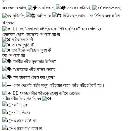
না।
এর ভেতরে আছে
মনোবিজ্ঞান,
সমাজের কাঠামো,
লালন-পালন,
দৃষ্টিভঙ্গি,
অশিক্ষা ও
মিডিয়ার প্রভাব—সব মিলিয়ে এক জটিল
বাস্তবতা।
১️⃣ ছোটবেলা থেকেই পুরুষকে “শরীরকেন্দ্রিক” করে তোলা হয়
ছোটবেলা থেকে ছেলেদের শেখানো হয় না—
নারীর সম্মান কী
তার অনুভূতি কী
তার ইচ্ছা-অনিচ্ছার মূল্য কী
বরং শেখানো হয়—
“নারীর শরীর লুকানোর জিনিস”
“মেয়েদের শরীর মানেই লজ্জার”
“না তাকালে ছেলে কম পুরুষ”
এখান থেকেই নারীর মানুষ পরিচয়ের আগে শরীর পরিচয় তৈরি হয়।
২️⃣ সমাজ নারীর শরীরকে রহস্য বানিয়ে রেখেছে
নারীর শরীর নিয়ে শত নিষেধ
এটা ঢাকো
ওটা পেঁচাও
এভাবে হাঁটো না
ওভাবে কথা বলো না