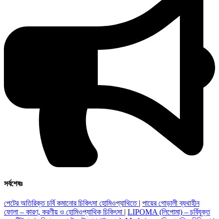
সর্বশেষঃ
পেটের অতিরিক্ত চর্বি কমানোর চিকিৎসা হোমিওপ্যাথিতে
|
পায়ের গোড়ালী ব্যথাহীন
ফোলা – কারণ, করণীয় ও হোমিওপ্যাথিক চিকিৎসা
|
LIPOMA (লিপোমা) – চর্বিযুক্ত