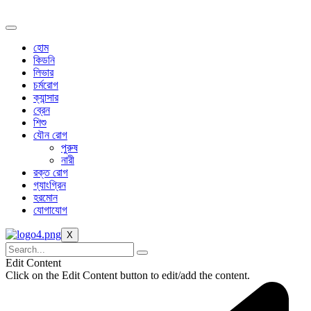
Skip
to
content
হোম
কিডনি
লিভার
চর্মরোগ
ক্যান্সার
ব্রেন
শিশু
যৌন রোগ
পুরুষ
নারী
রক্ত রোগ
গ্যাংগ্রিন
হরমোন
যোগাযোগ
X
Edit Content
Click on the Edit Content button to edit/add the content.