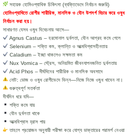
সহায়ক হোমিওপ্যাথিক চিকিৎসা (ব্যক্তিভেদে নির্বাচন জরুরি)
হোমিওপ্যাথিতে রোগীর শারীরিক, মানসিক ও যৌন উপসর্গ বিচার করে ওষুধ
নির্বাচন করা হয়।
সাধারণত যেসব ওষুধ বিবেচনায় আসে—
Agnus Castus – হরমোনাল দুর্বলতা, যৌন আগ্রহ কমে গেলে
Selenium – শক্তি কম, ক্লান্তি ও আত্মবিশ্বাসহীনতায়
Caladium – ইচ্ছা থাকলেও সক্ষমতা কম
Nux Vomica – স্ট্রেস, অনিয়মিত জীবনযাপনজনিত দুর্বলতায়
Acid Phos – দীর্ঘদিনের শারীরিক ও মানসিক অবসাদে
নোট: ডোজ ও ওষুধ রোগীভেদে ভিন্ন—নিজে নিজে ওষুধ খাবেন না।
গুরুত্বপূর্ণ সতর্কতা
দীর্ঘদিন ধরে যদি—
শক্তি কমে যায়
যৌন দুর্বলতা থাকে
আত্মবিশ্বাস হ্রাস পায়
তাহলে প্রয়োজন অনুযায়ী পরীক্ষা করে যোগ্য ডাক্তারের পরামর্শ নেওয়া