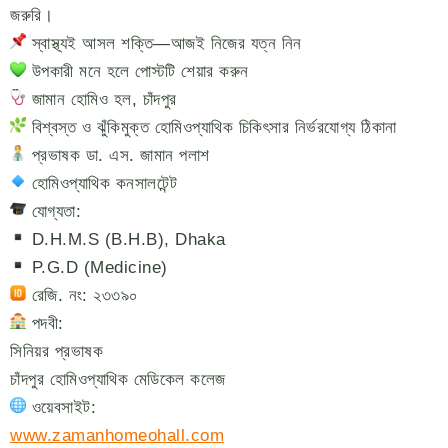
জরুরি।
স্বাস্থ্যই আসল শক্তি—আজই নিজের যত্ন নিন
উপকারী মনে হলে পোস্টটি শেয়ার করুন
জামান হোমিও হল, চাঁদপুর
বিশ্বস্ত ও ঝুঁকিমুক্ত হোমিওপ্যাথিক চিকিৎসার নির্ভরযোগ্য ঠিকানা
প্রভাষক ডা. এস. জামান পলাশ
হোমিওপ্যাথিক কনসালটেন্ট
যোগ্যতা:
D.H.M.S (B.H.B), Dhaka
P.G.D (Medicine)
রেজি. নং: ২৩৩৯০
পদবী:
সিনিয়র প্রভাষক
চাঁদপুর হোমিওপ্যাথিক মেডিকেল কলেজ
ওয়েবসাইট:
www.zamanhomeohall.com