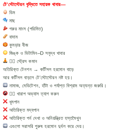
টে’স্টোস্টেরন বৃদ্ধিতে সহায়ক খাবার—
ডিম
মাছ
গরুর মাংস (পরিমিত)
বাদাম
কুমড়ার বীজ
জিঙ্ক ও ভিটামিন–D সমৃদ্ধ খাবার
৪️⃣ স্ট্রেস কমান
অতিরিক্ত টেনশন → কর্টিসল হরমোন বাড়ে
আর কর্টিসল বাড়লে টে’স্টোস্টেরন নষ্ট হয়।
নামাজ, মেডিটেশন, হাঁটা ও পর্যাপ্ত বিশ্রাম অত্যন্ত জরুরি।
৫️⃣ খারাপ অভ্যাস ত্যাগ করুন
ধূমপান
অতিরিক্ত মদ্যপান
অতিরিক্ত পর্ন দেখা ও অনিয়ন্ত্রিত হস্তমৈথুন
এগুলো সরাসরি পুরুষ হরমোন দুর্বল করে দেয়।