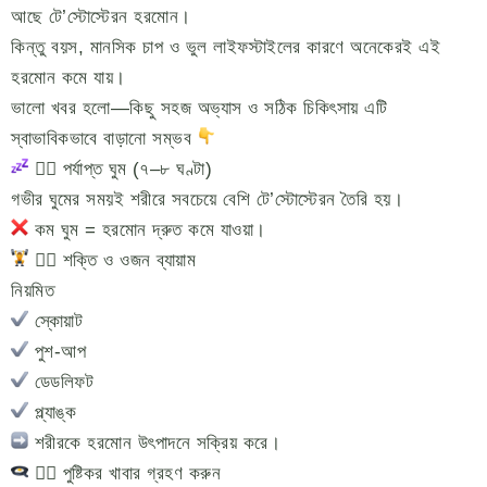
আছে টে’স্টোস্টেরন হরমোন।
কিন্তু বয়স, মানসিক চাপ ও ভুল লাইফস্টাইলের কারণে অনেকেরই এই
হরমোন কমে যায়।
ভালো খবর হলো—কিছু সহজ অভ্যাস ও সঠিক চিকিৎসায় এটি
স্বাভাবিকভাবে বাড়ানো সম্ভব
১️⃣ পর্যাপ্ত ঘুম (৭–৮ ঘণ্টা)
গভীর ঘুমের সময়ই শরীরে সবচেয়ে বেশি টে’স্টোস্টেরন তৈরি হয়।
কম ঘুম = হরমোন দ্রুত কমে যাওয়া।
২️⃣ শক্তি ও ওজন ব্যায়াম
নিয়মিত
স্কোয়াট
পুশ-আপ
ডেডলিফট
প্ল্যাঙ্ক
শরীরকে হরমোন উৎপাদনে সক্রিয় করে।
৩️⃣ পুষ্টিকর খাবার গ্রহণ করুন