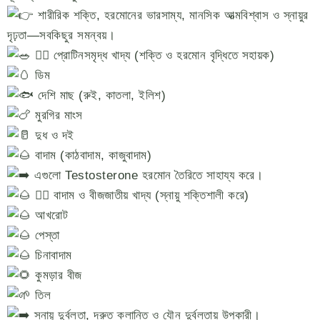
শারীরিক শক্তি, হরমোনের ভারসাম্য, মানসিক আত্মবিশ্বাস ও স্নায়ুর
দৃঢ়তা—সবকিছুর সমন্বয়।
১️⃣ প্রোটিনসমৃদ্ধ খাদ্য (শক্তি ও হরমোন বৃদ্ধিতে সহায়ক)
ডিম
দেশি মাছ (রুই, কাতলা, ইলিশ)
মুরগির মাংস
দুধ ও দই
বাদাম (কাঠবাদাম, কাজুবাদাম)
এগুলো Testosterone হরমোন তৈরিতে সাহায্য করে।
২️⃣ বাদাম ও বীজজাতীয় খাদ্য (স্নায়ু শক্তিশালী করে)
আখরোট
পেস্তা
চিনাবাদাম
কুমড়ার বীজ
তিল
স্নায়ু দুর্বলতা, দ্রুত ক্লান্তি ও যৌন দুর্বলতায় উপকারী।