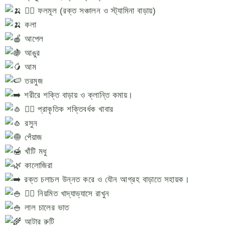
৩️⃣ ফলমূল (রক্ত সঞ্চালন ও স্ট্যামিনা বাড়ায়)
কলা
আপেল
আঙুর
আম
তরমুজ
শরীরে শক্তি বাড়ায় ও ক্লান্তি কমায়।
৪️⃣ প্রাকৃতিক শক্তিবর্ধক খাবার
রসুন
পেঁয়াজ
খাঁটি মধু
কালোজিরা
রক্ত চলাচল উন্নত করে ও যৌন আগ্রহ বাড়াতে সহায়ক।
৫️⃣ নিয়মিত খাদ্যাভ্যাসে রাখুন
লাল চালের ভাত
আটার রুটি