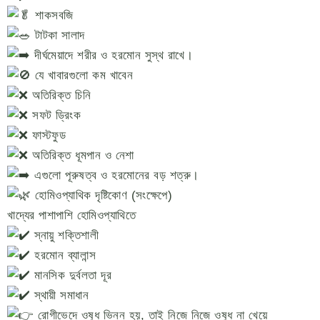
শাকসবজি
টাটকা সালাদ
দীর্ঘমেয়াদে শরীর ও হরমোন সুস্থ রাখে।
যে খাবারগুলো কম খাবেন
অতিরিক্ত চিনি
সফট ড্রিংক
ফাস্টফুড
অতিরিক্ত ধূমপান ও নেশা
এগুলো পূরুষত্ব ও হরমোনের বড় শত্রু।
হোমিওপ্যাথিক দৃষ্টিকোণ (সংক্ষেপে)
খাদ্যের পাশাপাশি হোমিওপ্যাথিতে
স্নায়ু শক্তিশালী
হরমোন ব্যালান্স
মানসিক দুর্বলতা দূর
স্থায়ী সমাধান
রোগীভেদে ওষুধ ভিন্ন হয়, তাই নিজে নিজে ওষুধ না খেয়ে