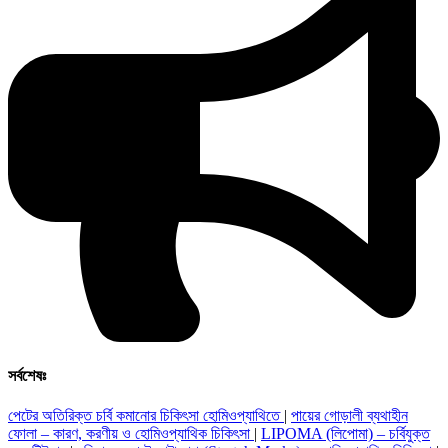
সর্বশেষঃ
পেটের অতিরিক্ত চর্বি কমানোর চিকিৎসা হোমিওপ্যাথিতে
|
পায়ের গোড়ালী ব্যথাহীন
ফোলা – কারণ, করণীয় ও হোমিওপ্যাথিক চিকিৎসা
|
LIPOMA (লিপোমা) – চর্বিযুক্ত