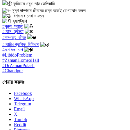
কুরিয়ারে ওষুধ হোম ডেলিভারি
সুস্থ দাম্পত্য জীবনের জন্য আজই যোগাযোগ করুন
বিশ্বাস • সেবা • যত্ন
হ্যাশট্যাগ
#পুরুষ_স্বাস্থ্য
#যৌন_দুর্বলতা
#দাম্পত্য_জীবন
#হোমিওপ্যাথিক_চিকিৎসা
#মানসিক_চাপ
#LibidoProblem
#ZamanHomeoHall
#DrZamanPolash
#Chandpur
শেয়ার করুনঃ
Facebook
WhatsApp
Telegram
Email
X
Tumblr
Reddit
Pinterest