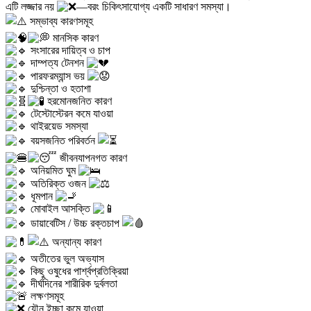
এটি লজ্জার নয়
—বরং চিকিৎসাযোগ্য একটি সাধারণ সমস্যা।
সম্ভাব্য কারণসমূহ
মানসিক কারণ
সংসারের দায়িত্ব ও চাপ
দাম্পত্য টেনশন
পারফরম্যান্স ভয়
দুশ্চিন্তা ও হতাশা
হরমোনজনিত কারণ
টেস্টোস্টেরন কমে যাওয়া
থাইরয়েড সমস্যা
বয়সজনিত পরিবর্তন
জীবনযাপনগত কারণ
অনিয়মিত ঘুম
অতিরিক্ত ওজন
ধূমপান
মোবাইল আসক্তি
ডায়াবেটিস / উচ্চ রক্তচাপ
অন্যান্য কারণ
অতীতের ভুল অভ্যাস
কিছু ওষুধের পার্শ্বপ্রতিক্রিয়া
দীর্ঘদিনের শারীরিক দুর্বলতা
লক্ষণসমূহ
যৌন ইচ্ছা কমে যাওয়া