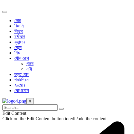
Skip
to
content
হোম
কিডনি
লিভার
চর্মরোগ
ক্যান্সার
ব্রেন
শিশু
যৌন রোগ
পুরুষ
নারী
রক্ত রোগ
গ্যাংগ্রিন
হরমোন
যোগাযোগ
X
Edit Content
Click on the Edit Content button to edit/add the content.