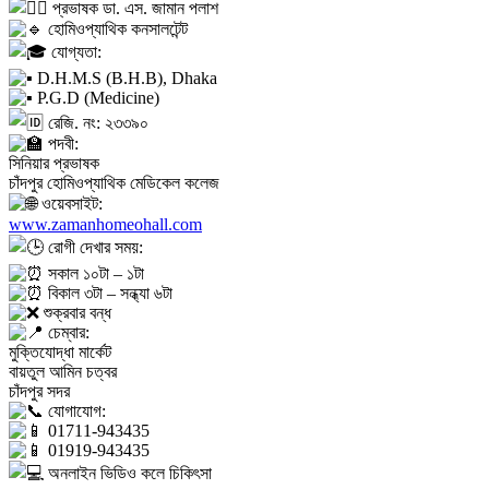
প্রভাষক ডা. এস. জামান পলাশ
হোমিওপ্যাথিক কনসালটেন্ট
যোগ্যতা:
D.H.M.S (B.H.B), Dhaka
P.G.D (Medicine)
রেজি. নং: ২৩৩৯০
পদবী:
সিনিয়ার প্রভাষক
চাঁদপুর হোমিওপ্যাথিক মেডিকেল কলেজ
ওয়েবসাইট:
www.zamanhomeohall.com
রোগী দেখার সময়:
সকাল ১০টা – ১টা
বিকাল ৩টা – সন্ধ্যা ৬টা
শুক্রবার বন্ধ
চেম্বার:
মুক্তিযোদ্ধা মার্কেট
বায়তুল আমিন চত্বর
চাঁদপুর সদর
যোগাযোগ:
01711-943435
01919-943435
অনলাইন ভিডিও কলে চিকিৎসা