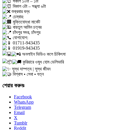
সকাল ১০টা – ১টা
বিকাল ৩টা – সন্ধ্যা ৬টা
শুক্রবার বন্ধ
চেম্বার:
মুক্তিযোদ্ধা মার্কেট
বায়তুল আমিন চত্বর
চাঁদপুর সদর, চাঁদপুর
যোগাযোগ:
01711-943435
01919-943435
অনলাইন ভিডিও কলে চিকিৎসা
কুরিয়ারে ওষুধ হোম ডেলিভারি
সুস্থ দাম্পত্য | সুস্থ জীবন
বিশ্বাস • সেবা • যত্ন
শেয়ার করুনঃ
Facebook
WhatsApp
Telegram
Email
X
Tumblr
Reddit