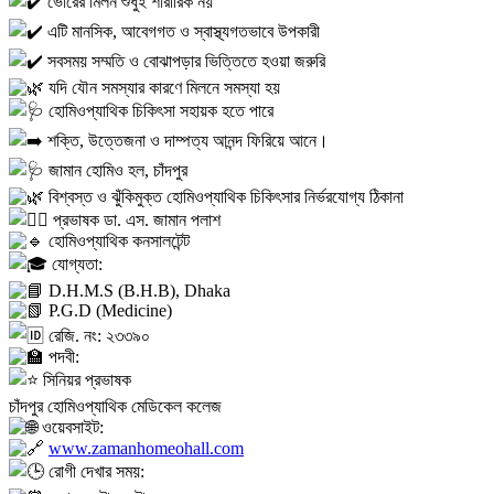
ভোরের মিলন শুধুই শারীরিক নয়
এটি মানসিক, আবেগগত ও স্বাস্থ্যগতভাবে উপকারী
সবসময় সম্মতি ও বোঝাপড়ার ভিত্তিতে হওয়া জরুরি
যদি যৌন সমস্যার কারণে মিলনে সমস্যা হয়
হোমিওপ্যাথিক চিকিৎসা সহায়ক হতে পারে
শক্তি, উত্তেজনা ও দাম্পত্য আনন্দ ফিরিয়ে আনে।
জামান হোমিও হল, চাঁদপুর
বিশ্বস্ত ও ঝুঁকিমুক্ত হোমিওপ্যাথিক চিকিৎসার নির্ভরযোগ্য ঠিকানা
প্রভাষক ডা. এস. জামান পলাশ
হোমিওপ্যাথিক কনসালটেন্ট
যোগ্যতা:
D.H.M.S (B.H.B), Dhaka
P.G.D (Medicine)
রেজি. নং: ২৩৩৯০
পদবী:
সিনিয়র প্রভাষক
চাঁদপুর হোমিওপ্যাথিক মেডিকেল কলেজ
ওয়েবসাইট:
www.zamanhomeohall.com
রোগী দেখার সময়: