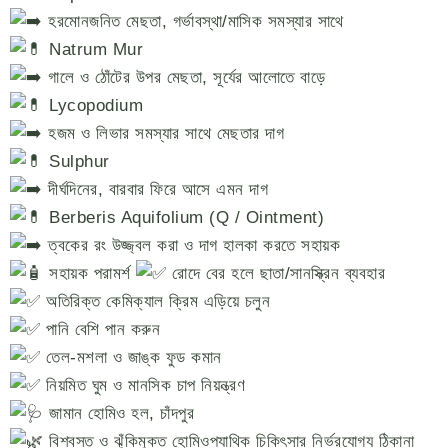
হরমোনজনিত মেছতা, গর্ভাবস্থা/মাসিক সমস্যার সাথে
Natrum Mur
গালে ও ঠোঁটের উপর মেছতা, সূর্যের আলোতে বাড়ে
Lycopodium
হজম ও লিভার সমস্যার সাথে মেছতার দাগ
Sulphur
দীর্ঘদিনের, বারবার ফিরে আসে এমন দাগ
Berberis Aquifolium (Q / Ointment)
ত্বকের রং উজ্জ্বল করা ও দাগ হালকা করতে সহায়ক
সহায়ক পরামর্শ
রোদে বের হলে ছাতা/সানস্ক্রিন ব্যবহার
অতিরিক্ত কেমিক্যাল ক্রিম এড়িয়ে চলুন
পানি বেশি পান করুন
তেল-মশলা ও জাঙ্ক ফুড কমান
নিয়মিত ঘুম ও মানসিক চাপ নিয়ন্ত্রণ
জামান হোমিও হল, চাঁদপুর
বিশ্বস্ত ও ঝুঁকিমুক্ত হোমিওপ্যাথিক চিকিৎসার নির্ভরযোগ্য ঠিকানা