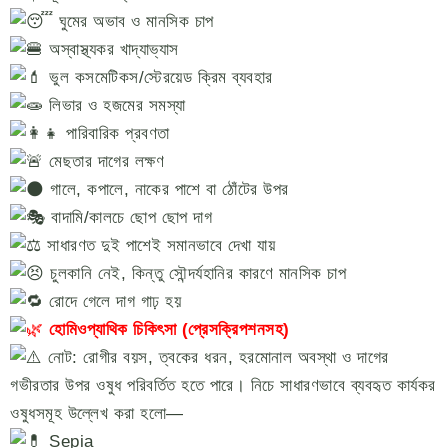
ঘুমের অভাব ও মানসিক চাপ
অস্বাস্থ্যকর খাদ্যাভ্যাস
ভুল কসমেটিকস/স্টেরয়েড ক্রিম ব্যবহার
লিভার ও হজমের সমস্যা
পারিবারিক প্রবণতা
মেছতার দাগের লক্ষণ
গালে, কপালে, নাকের পাশে বা ঠোঁটের উপর
বাদামি/কালচে ছোপ ছোপ দাগ
সাধারণত দুই পাশেই সমানভাবে দেখা যায়
চুলকানি নেই, কিন্তু সৌন্দর্যহানির কারণে মানসিক চাপ
রোদে গেলে দাগ গাঢ় হয়
হোমিওপ্যাথিক চিকিৎসা (প্রেসক্রিপশনসহ)
নোট: রোগীর বয়স, ত্বকের ধরন, হরমোনাল অবস্থা ও দাগের
গভীরতার উপর ওষুধ পরিবর্তিত হতে পারে। নিচে সাধারণভাবে ব্যবহৃত কার্যকর
ওষুধসমূহ উল্লেখ করা হলো—
Sepia