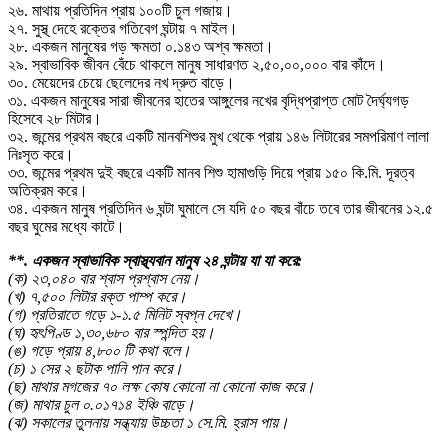
২৬. মাথায় প্রতিদিন প্রায় ১০০টি চুল গজায়।
২৭. সুস্থ্ দেহে রক্তের গতিবেগ ঘন্টায় ৭ মাইল।
২৮. একজন মানুষের গড় ক্ষমতা ০.১৪৩ অশ্ব ক্ষমতা।
২৯. স্বাভাবিক জীবন বেঁচে থাকলে মানুষ সাধারণত ২,৫০,০০,০০০ বার কাঁদে।
৩০. মেয়েদের চেয়ে ছেলেদের নখ দ্রুত বাড়ে।
৩১. একজন মানুষের সারা জীবনের হাতের আঙ্গুলের নখের বৃদ্ধিপ্রাপ্ত মোট দৈর্ঘ্যগড়
হিসেবে ২৮ মিটার।
৩২. জন্মের প্রথম বছরে একটি মানবশিশুর মুখ থেকে প্রায় ১৪৬ লিটারের সমপরিমাণ লালা
নিঃসৃত করে।
৩৩. জন্মের প্রথম দুই বছরে একটি মানব শিশু হামাগুড়ি দিয়ে প্রায় ১৫০ কি.মি. দূরত্ব
অতিক্রম করে।
৩৪. একজন মানুষ প্রতিদিন ৬ ঘন্টা ঘুমালে সে যদি ৫০ বছর বাঁচে তবে তার জীবনের ১২.৫
বছর ঘুমের মধ্যে কাটে।
**. একজন স্বাভাবিক স্বাস্থ্যবান মানুষ ২৪ ঘন্টায় যা যা করে:
(
ক) ২৩,
০৪০ বার শ্বাস প্রশ্বাস নেয়
।
(
খ) ৭,
৫০০ লিটার রক্ত পাম্প করে
।
(
গ) প্রতিরাতে গড়ে ১-১.৫ মিনিট স্বপ্ন দেখে
।
(
ঘ) হৃৎপিণ্ড ১,
৩০,
৬৮০ বার স্পন্দিত হয়
।
(
ঙ) গড়ে প্রায় ৪,
৮০০ টি কথা বলে
।
(
চ) ১ সের ২ ছটাক পানি পান করে
।
(
ছ) মাথার মগজের ৭০ লক্ষ কোষ কোনো না কোনো কাজ করে
।
(
জ) মাথার চুল ০.০১৭১৪ ইঞ্চি বাড়ে
।
(
ঝ) সকালের তুলনায় সন্ধ্যায় উচ্চতা ১ সে.মি. হ্রাস পায়
।