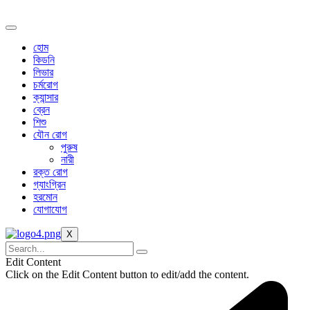
Skip
to
content
হোম
কিডনি
লিভার
চর্মরোগ
ক্যান্সার
ব্রেন
শিশু
যৌন রোগ
পুরুষ
নারী
রক্ত রোগ
গ্যাংগ্রিন
হরমোন
যোগাযোগ
X
Edit Content
Click on the Edit Content button to edit/add the content.