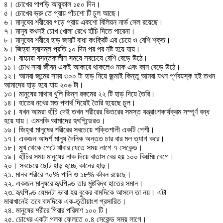
৪। চোখের পাপড়ি আয়ুকাল ১৫০ দিন।
৫। চোখের ভ্রু তে প্রায় পাঁচশো টি চুল আছে।
৬। মানুষের শরীরের গড়ে প্রায় একশো বিলিয়ন নার্ভ সেল রয়েছে।
৭। মানুষ কখনই চোখ খোলা রেখে হাঁচি দিতে পারেনা।
৮। মানুষের শরীরে হাড় জমাট বাধা কংক্রিট এর চেয়ে ও বেশি শক্ত।
৯। জিহ্বা স্বাদমূল প্রতি ১০ দিন পর পর নষ্ট হয়ে যায়।
১০। বাচ্চারা বসন্তকালীন সময়ে সবচেয়ে বেশি বেড়ে উঠে।
১১। চোখ সারা জীবন একই আকারে থাকলেও নাক এবং কান বেড়ে উঠে।
১২। আমরা জন্মের সময় ৩০০ টা হাড় নিয়ে জন্মাই কিন্তু আমরা যখন পূর্ণবয়স্ক হই তখন
আমাদের হাড় হয়ে যায় ২০৬ টা।
১৩। মানুষের মাথার খুলি ভিন্ন রকমের ২২ টি হাড় দিয়ে তৈরি।
১৪। হাতের নখের মত পদার্থ দিয়েই তৈরি হয়েছে চুল।
১৫। যখন আমরা হাঁচি দেই তখন শরীরের ভিতরের সমস্ত যন্ত্রাংশকার্যক্রম সম্পূর্ণ বন্ধ
হয়ে যায়। এমনকি আমাদের হৃৎপিন্ডেরও।
১৬। জিহ্বা মানুষের শরীরের সবচেয়ে শক্তিশালী একটি পেশী।
১৭। একজন আদর্শ মানুষ দৈনিক অন্তত চার বার মল ত্যাগ করে।
১৮। মুখ থেকে পেটে খাবার যেতে সময় লাগে ৭ সেকেন্ড।
১৯। হাঁচির সময় মানুষের নাক দিয়ে বাতাস বের হয় ১০০ কিঃমিঃ বেগে।
২০। সবচেয়ে ছোট হাড় হচ্ছে কানের হাড়।
২১. মানব শরীরে ৭০% পানি ও ১৮% র্কাবন রয়েছে।
২২. একজন মানুষরে হৃৎপিণ্ড তার মুষ্টবিদ্ধ হাতের সমান।
২৩. হৃৎপিণ্ড যেমনটা ভাবা হয় বুকের বামদিকে আসলে তা নয়। এটা
মাঝখানেই তবে বামদিকে এক-তৃতীয়াংশ প্রসারিত।
২৪. মানুষের শরীরে গিরার পরিমাণ ১০০ টি।
২৫. চোখের একটা পলক ফেলতে ০.৪ সেকেন্ড সময় লাগে।