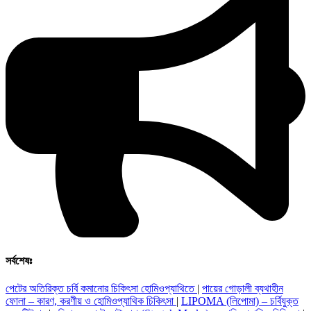
সর্বশেষঃ
পেটের অতিরিক্ত চর্বি কমানোর চিকিৎসা হোমিওপ্যাথিতে
|
পায়ের গোড়ালী ব্যথাহীন
ফোলা – কারণ, করণীয় ও হোমিওপ্যাথিক চিকিৎসা
|
LIPOMA (লিপোমা) – চর্বিযুক্ত