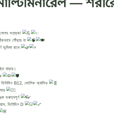
 মাল্টিমিনারেল — শরী
ির গোপন সহায়ক!
ঠিকভাবে পৌঁছায় না
র্ণ ভূমিকা রাখে
ক্তি বাড়ায়।
ায়
 ভিটামিন B12, ফোলিক অ্যাসিড
কমায়
 গুরুত্বপূর্ণ
িয়াম, ভিটামিন D