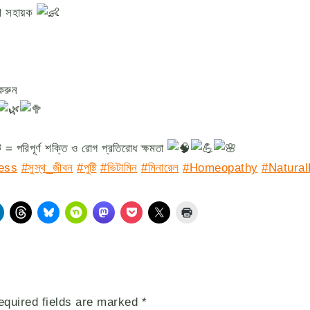
রণে সহায়ক
করুন
্ট = পরিপূর্ণ শক্তি ও রোগ প্রতিরোধ ক্ষমতা
ess
#সুস্থ_জীবন
#পুষ্টি
#ভিটামিন
#মিনারেল
#Homeopathy
#Natural
equired fields are marked
*