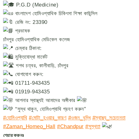
P.G.D (Medicine)
বাংলাদেশ হোমিওপ্যাথিক চিকিৎসা শিক্ষা কাউন্সিল
রেজি নং: 23390
প্রভাষক
চাঁদপুর হোমিওপ্যাথিক মেডিকেল কলেজ
চেম্বার ঠিকানা:
মুক্তিযোদ্ধা মার্কেট
শপথ চত্বর, কালীবাড়ি, চাঁদপুর
যোগাযোগ করুন:
01711-943435
01919-943435
আপনার স্বাস্থ্যই আমাদের অঙ্গীকার
“সুস্থ থাকুন, হোমিওপ্যাথি গ্রহণ করুন”
#হোমিওপ্যাথি
#মোটা_হওয়ার_কারণ
#ওজন_বৃদ্ধি
#স্বাস্থ্য_সচেতনতা
#Zaman_Homeo_Hall
#Chandpur
#সুস্থতা
শেয়ার করুনঃ