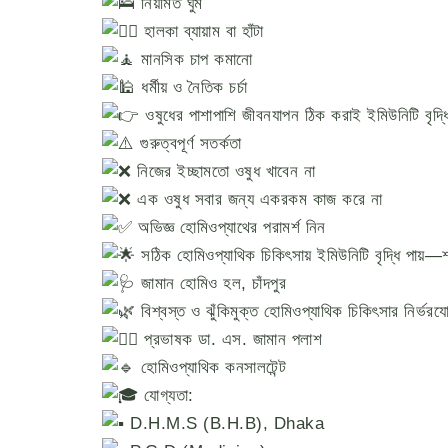
নিয়মিত ঘুম
হালকা ব্যায়াম বা হাঁটা
মানসিক চাপ কমানো
ধর্মীয় ও নৈতিক চর্চা
ওষুধের পাশাপাশি জীবনযাপন ঠিক করাই ইমিউনিটি বৃদ্ধ
গুরুত্বপূর্ণ সতর্কতা
নিজের ইচ্ছামতো ওষুধ খাবেন না
এক ওষুধ সবার জন্য একরকম কাজ করে না
অভিজ্ঞ হোমিওপ্যাথের পরামর্শ নিন
সঠিক হোমিওপ্যাথিক চিকিৎসায় ইমিউনিটি বৃদ্ধি পায়—
জামান হোমিও হল, চাঁদপুর
বিশ্বস্ত ও ঝুঁকিমুক্ত হোমিওপ্যাথিক চিকিৎসার নির্ভরযো
প্রভাষক ডা. এস. জামান পলাশ
হোমিওপ্যাথিক কনসালটেন্ট
যোগ্যতা:
D.H.M.S (B.H.B), Dhaka