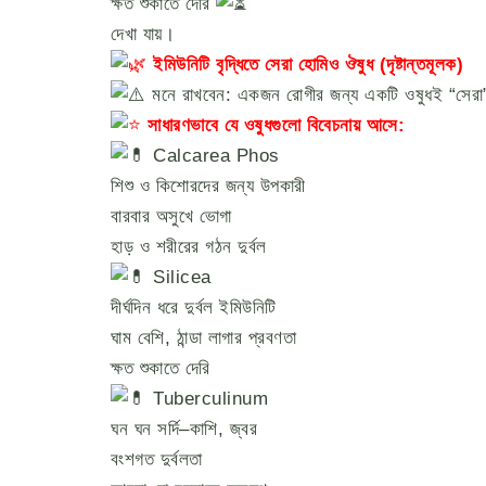
ক্ষত শুকাতে দেরি
দেখা যায়।
ইমিউনিটি বৃদ্ধিতে সেরা হোমিও ঔষুধ (দৃষ্টান্তমূলক)
মনে রাখবেন: একজন রোগীর জন্য একটি ওষুধই “সেরা”
সাধারণভাবে যে ওষুধগুলো বিবেচনায় আসে:
Calcarea Phos
শিশু ও কিশোরদের জন্য উপকারী
বারবার অসুখে ভোগা
হাড় ও শরীরের গঠন দুর্বল
Silicea
দীর্ঘদিন ধরে দুর্বল ইমিউনিটি
ঘাম বেশি, ঠান্ডা লাগার প্রবণতা
ক্ষত শুকাতে দেরি
Tuberculinum
ঘন ঘন সর্দি–কাশি, জ্বর
বংশগত দুর্বলতা