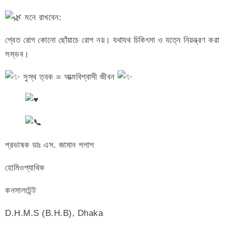
মনে রাখবেন:
শ্বেত রোগ কোনো ছোঁয়াচে রোগ নয়। যথাযথ চিকিৎসা ও যত্নে নিয়ন্ত্রণ করা
সম্ভব।
সুস্থ ত্বক = আত্মবিশ্বাসী জীবন
প্রভাষক ডাঃ এস. জামান পলাশ
হোমিওপ্যাথিক
কনসালটেন্ট
D.H.M.S (B.H.B), Dhaka