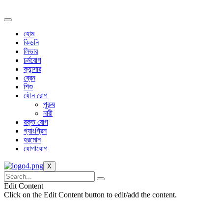
Skip
to
content
হোম
কিডনি
লিভার
চর্মরোগ
ক্যান্সার
ব্রেন
শিশু
যৌন রোগ
পুরুষ
নারী
রক্ত রোগ
গ্যাংগ্রিন
হরমোন
যোগাযোগ
X
Edit Content
Click on the Edit Content button to edit/add the content.