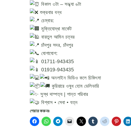
বিকাল ৩টা – সন্ধ্যা ৬টা
শুক্রবার বন্ধ
চেম্বার:
মুক্তিযোদ্ধা মার্কেট
বায়তুল আমিন চত্বর
চাঁদপুর সদর, চাঁদপুর
যোগাযোগ:
01711-943435
01919-943435
অনলাইন ভিডিও কলে চিকিৎসা
কুরিয়ারে ওষুধ হোম ডেলিভারি
সুস্থ দাম্পত্য | শান্ত পরিবার
বিশ্বাস • সেবা • যত্ন
শেয়ার করুনঃ