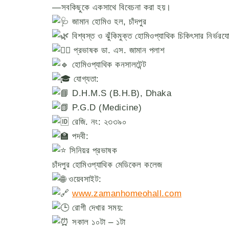
—সবকিছুকে একসাথে বিবেচনা করা হয়।
জামান হোমিও হল, চাঁদপুর
বিশ্বস্ত ও ঝুঁকিমুক্ত হোমিওপ্যাথিক চিকিৎসার নির্ভরযো
প্রভাষক ডা. এস. জামান পলাশ
হোমিওপ্যাথিক কনসালটেন্ট
যোগ্যতা:
D.H.M.S (B.H.B), Dhaka
P.G.D (Medicine)
রেজি. নং: ২৩৩৯০
পদবী:
সিনিয়র প্রভাষক
চাঁদপুর হোমিওপ্যাথিক মেডিকেল কলেজ
ওয়েবসাইট:
www.zamanhomeohall.com
রোগী দেখার সময়:
সকাল ১০টা – ১টা