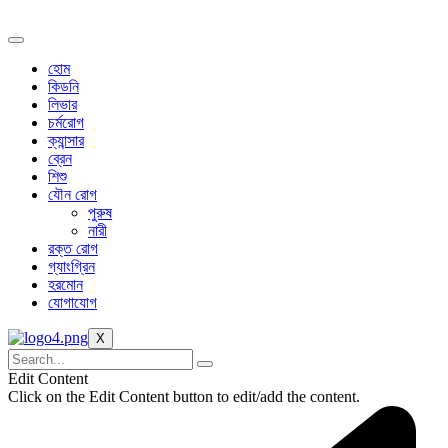
Skip
to
content
হোম
কিডনি
লিভার
চর্মরোগ
ক্যান্সার
ব্রেন
শিশু
যৌন রোগ
পুরুষ
নারী
রক্ত রোগ
গ্যাংগ্রিন
হরমোন
যোগাযোগ
X
Edit Content
Click on the Edit Content button to edit/add the content.