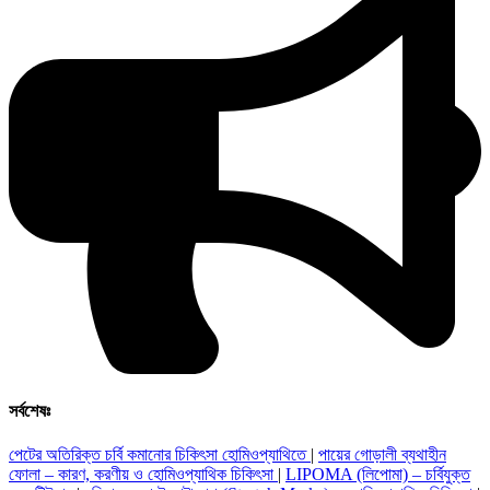
সর্বশেষঃ
পেটের অতিরিক্ত চর্বি কমানোর চিকিৎসা হোমিওপ্যাথিতে
|
পায়ের গোড়ালী ব্যথাহীন
ফোলা – কারণ, করণীয় ও হোমিওপ্যাথিক চিকিৎসা
|
LIPOMA (লিপোমা) – চর্বিযুক্ত