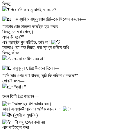
কিন্তু…
পরে যদি আর সুযোগই না আসে?
এক ব্যক্তি রাসুলুল্লাহ ﷺ–কে জিজ্ঞেস করলেন—
“আমার বোন মান্নত করেছিল হজ করবে।
কিন্তু সে মারা গেছে।
এখন কী হবে?”
এই প্রশ্নটা খুব পরিচিত, তাই না?
আমরাও তো কত নিয়ত, কত স্বপ্ন জমিয়ে রাখি—
কিন্তু জীবন…
কোনো নোটিশ দেয় না।
রাসুলুল্লাহ ﷺ উত্তর দিলেন—
“যদি তার ওপর ঋণ থাকত, তুমি কি পরিশোধ করতে?”
লোকটি বলল—
“হ্যাঁ।”
তখন তিনি ﷺ বললেন—
“আল্লাহর ঋণ আদায় কর।
কারণ আল্লাহই পাওনার অধিক হকদার।”
(বুখারী ও মুসলিম)
এটা শুধু হজের কথা নয়।
এটা দায়িত্বের কথা।