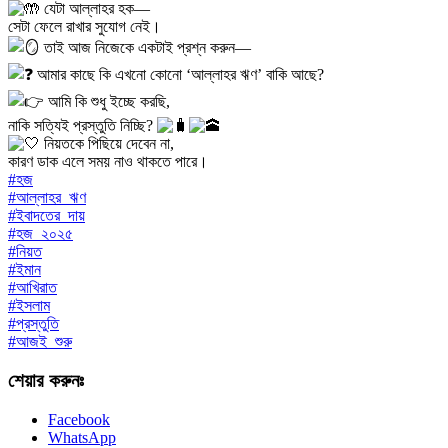
যেটা আল্লাহর হক—
সেটা ফেলে রাখার সুযোগ নেই।
তাই আজ নিজেকে একটাই প্রশ্ন করুন—
আমার কাছে কি এখনো কোনো ‘আল্লাহর ঋণ’ বাকি আছে?
আমি কি শুধু ইচ্ছে করছি,
নাকি সত্যিই প্রস্তুতি নিচ্ছি?
নিয়তকে পিছিয়ে দেবেন না,
কারণ ডাক এলে সময় নাও থাকতে পারে।
#হজ
#আল্লাহর_ঋণ
#ইবাদতের_দায়
#হজ_২০২৫
#নিয়ত
#ইমান
#আখিরাত
#ইসলাম
#প্রস্তুতি
#আজই_শুরু
শেয়ার করুনঃ
Facebook
WhatsApp