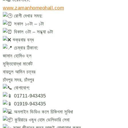
www.zamanhomeohall.com
রোগী দেখার সময়:
সকাল ১০টা – ১টা
বিকাল ৩টা – সন্ধ্যা ৬টা
শুক্রবার বন্ধ
চেম্বার ঠিকানা:
জামান হোমিও হল
মুক্তিযোদ্ধা মার্কেট
বায়তুল আমিন চত্বর
চাঁদপুর সদর, চাঁদপুর
যোগাযোগ:
01711-943435
01919-943435
অনলাইন ভিডিও কলে চিকিৎসা সুবিধা
কুরিয়ারে ওষুধ হোম ডেলিভারি সেবা
সুস্থ জীবনের জন্য আজই যোগাযোগ করুন