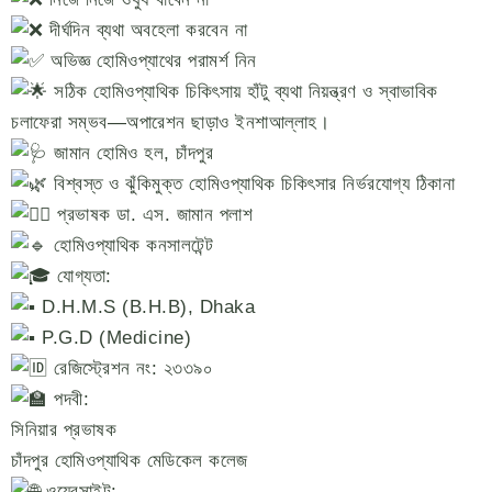
দীর্ঘদিন ব্যথা অবহেলা করবেন না
অভিজ্ঞ হোমিওপ্যাথের পরামর্শ নিন
সঠিক হোমিওপ্যাথিক চিকিৎসায় হাঁটু ব্যথা নিয়ন্ত্রণ ও স্বাভাবিক
চলাফেরা সম্ভব—অপারেশন ছাড়াও ইনশাআল্লাহ।
জামান হোমিও হল, চাঁদপুর
বিশ্বস্ত ও ঝুঁকিমুক্ত হোমিওপ্যাথিক চিকিৎসার নির্ভরযোগ্য ঠিকানা
প্রভাষক ডা. এস. জামান পলাশ
হোমিওপ্যাথিক কনসালটেন্ট
যোগ্যতা:
D.H.M.S (B.H.B), Dhaka
P.G.D (Medicine)
রেজিস্ট্রেশন নং: ২৩৩৯০
পদবী:
সিনিয়ার প্রভাষক
চাঁদপুর হোমিওপ্যাথিক মেডিকেল কলেজ
ওয়েবসাইট: