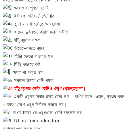
আঘাত বা পুরনো চোট
ইউরিক এসিড / গেঁটেবাত
ঠান্ডা ও স্যাঁতসেঁতে আবহাওয়া
হাড়ের দুর্বলতা, ক্যালসিয়াম ঘাটতি
হাঁটু ব্যথার লক্ষণ
উঠতে–বসতে ব্যথা
হাঁটুর ভেতর কড়কড় শব্দ
সিঁড়ি ভাঙতে কষ্ট
ফোলা বা শক্ত ভাব
সকালে উঠলে বেশি ব্যথা
হাঁটু ব্যথার বেস্ট হোমিও ঔষুধ (দৃষ্টান্তমূলক)
একটি ওষুধই সবার জন্য বেস্ট নয়—রোগীর বয়স, ওজন, ব্যথার ধরন
ও কারণ দেখে ওষুধ নির্বাচন করতে হয়।
সাধারণভাবে যে ওষুধগুলো বেশি ব্যবহৃত হয়:
Rhus Toxicodendron
নড়াচড়া শুরু করলে ব্যথা