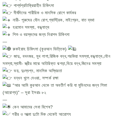
পার্শ্বপ্রতিক্রিয়াহীন চিকিৎসা
দীর্ঘদিনের শারীরিক ও মানসিক রোগে কার্যকর
নারী- পূরুষের যৌন রোগ,গ্যাস্ট্রিক, মাইগ্রেন, বাত ব্যথা
হরমোন সমস্যা, বন্ধ্যাত্ব
শিশু ও বয়স্কদের জন্য নিরাপদ চিকিৎসা
—
রুকইয়াহ চিকিৎসা (কুরআন ভিত্তিক)
জাদু, বদনজর, মুখ লাগা,রিজিক বন্ধ,পরকিয়া সমস্যা,বন্ধ্যাত্ব,যৌন
সমস্যা,স্বামী- স্ত্রীর মাঝে অতিরিক্ত ঝগড়া,বিয়ে বন্ধ,জিনের সমস্যা
ভয়, দুঃস্বপ্ন, মানসিক অস্থিরতা
বন্ধন খুলে দেওয়া, সম্পর্ক রক্ষা
“আর আমি কুরআন থেকে তা অবতীর্ণ করি যা মুমিনদের জন্য শিফা
(আরোগ্য)” – সূরা ইসরাঃ ৮২
—
কেন আমাদের সেবা বিশেষ?
শরীর ও আত্মা দুটো দিক থেকেই আরোগ্য