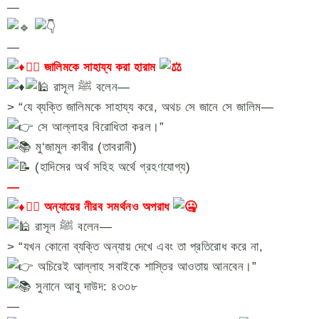
—
—
১️⃣ জালিমকে সাহায্য করা হারাম
রাসূল ﷺ বলেন—
> “যে ব্যক্তি জালিমকে সাহায্য করে, অথচ সে জানে সে জালিম—
সে আল্লাহর বিরোধিতা করল।”
মু‘জামুল কাবীর (তাবরানী)
(হাদিসের অর্থ সহিহ অর্থে গ্রহণযোগ্য)
—
২️⃣ অন্যায়ের নীরব সমর্থনও অপরাধ
রাসূল ﷺ বলেন—
> “যখন কোনো ব্যক্তি অন্যায় দেখে এবং তা প্রতিরোধ করে না,
অচিরেই আল্লাহ সবাইকে শাস্তির আওতায় আনবেন।”
সুনানে আবু দাউদ: ৪৩৩৮
—