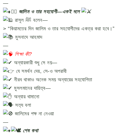
—
৫️⃣ জালিম ও তার সহযোগী—একই দলে
রাসূল ﷺ বলেন—
> “কিয়ামতের দিন জালিম ও তার সহযোগীদের একত্র করা হবে।”
মুসনাদে আহমাদ
—
শিক্ষা কী?
অন্যায়কারী শুধু সে নয়—
যে সমর্থন দেয়, সে-ও অপরাধী
নীরব থাকাও অনেক সময় অন্যায়ের সহযোগিতা
মুসলমানের দায়িত্ব—
অন্যায় থামানো
সত্য বলা
জালিমের পক্ষ না নেওয়া
—
শেষ কথা